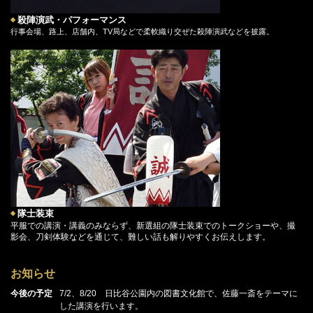
殺陣演武・パフォーマンス
行事会場、路上、店舗内、TV局などで柔軟織り交ぜた殺陣演武などを披露。
隊士装束
平服での講演・講義のみならず、新選組の隊士装束でのトークショーや、撮
影会、刀剣体験などを通じて、難しい話も解りやすくお伝えします。
お知らせ
今後の予定
7/2、8/20 日比谷公園内の図書文化館で、佐藤一斎をテーマに
した講演を行います。