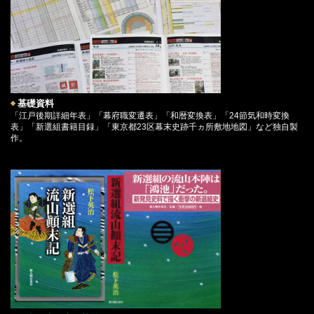
基礎資料
「江戸後期詳細年表」「幕府職変遷表」「和暦変換表」「24節気和時変換
表」「新選組書籍目録」「東京都23区幕末史跡千ヵ所敷地地図」など独自製
作。