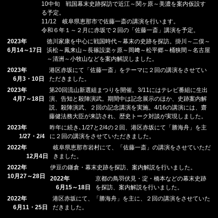
10中旬 戦国幕末史跡探訪で近江～関ヶ原～美濃を案内仮設す
る予定。
11/12 岐阜県恵那市で佐藤一斎の講演を行います。
令和６年１～２月に赤坂で２回の「佐藤一斎」講演を予定。
2023年
徳川家康を中心に戦国時代～幕末の史跡を探訪。掛川～二俣～
6月14～17日
浜松～鳳来山～長篠設楽ヶ原～岡﨑～松平郷～桶狭間～名古屋
～清洲～小牧山などを案内解説しました。
2023年
港区赤坂にて「佐藤一斎」をテーマに２回の講演をさせてい
6月3・10日
ただきました。
2023年
第20回流山新選組まつりを開催。3/11にはテレビ番組に生出
4月7～18日
演、告知と殺陣演武。期間中は記念展示のほか、史跡案内解
説、殺陣演武、２回の記念講演を実施。4/16の講演には、齋
藤健法務大臣が来訪され、歴史トーク対談が実現しました。
2023年
昨年に続き､1/27と2/4の２回、港区赤坂にて「勝海舟」を主
1/27・2/4
に２回の講演をさせていただきました。
2022年
岐阜県恵那市岩村にて、「佐藤一斎」の講演をさせていただ
12月4日
きました。
2022年
伊豆の鎌倉・幕末史跡を探訪、案内解説を行いました。
10月27～28日
2022年
京都の鳥羽伏見・淀・橋本などの幕末史跡
6月15～18日
を探訪、案内解説を行いました。
2022年
港区赤坂にて、「勝海舟」を主に、２回の講演をさせていた
6月11・25日
だきました。