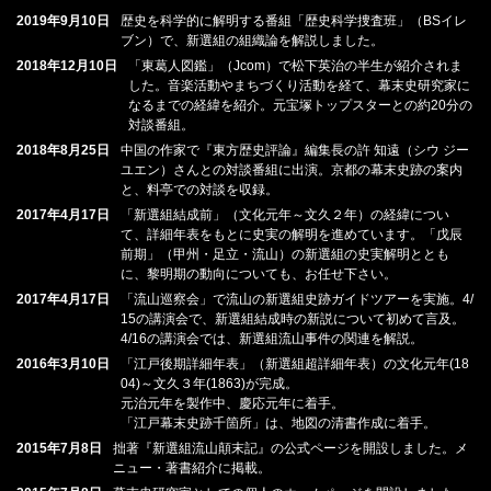
2019年9月10日
歴史を科学的に解明する番組「歴史科学捜査班」（BSイレ
ブン）で、新選組の組織論を解説しました。
2018年12月10日
「東葛人図鑑」（Jcom）で松下英治の半生が紹介されま
した。音楽活動やまちづくり活動を経て、幕末史研究家に
なるまでの経緯を紹介。元宝塚トップスターとの約20分の
対談番組。
2018年8月25日
中国の作家で『東方歴史評論』編集長の許 知遠（シウ ジー
ユエン）さんとの対談番組に出演。京都の幕末史跡の案内
と、料亭での対談を収録。
2017年4月17日
「新選組結成前」（文化元年～文久２年）の経緯につい
て、詳細年表をもとに史実の解明を進めています。「戊辰
前期」（甲州・足立・流山）の新選組の史実解明ととも
に、黎明期の動向についても、お任せ下さい。
2017年4月17日
「流山巡察会」で流山の新選組史跡ガイドツアーを実施。4/
15の講演会で、新選組結成時の新説について初めて言及。
4/16の講演会では、新選組流山事件の関連を解説。
2016年3月10日
「江戸後期詳細年表」（新選組超詳細年表）の文化元年(18
04)～文久３年(1863)が完成。
元治元年を製作中、慶応元年に着手。
「江戸幕末史跡千箇所」は、地図の清書作成に着手。
2015年7月8日
拙著『新選組流山顛末記』の公式ページを開設しました。メ
ニュー・著書紹介に掲載。